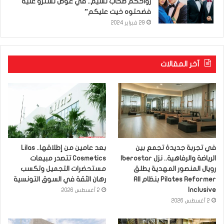
رواحكم صحاب نسيم.. في عوض تسترو عليه
فضحتوه خيت عليكم”
29 فبراير 2024
آخر المقالات
في تجربة جديدة تجمع بين
بعد عامين من إطلاقها.. Lilas
الرياضة والرفاهية.. نزل Iberostar
Cosmetics تتصدر مبيعات
رويال المنصور المهدية يطلق
مستحضرات التجميل وتكسب
Pilates Reformer بنظام All
رهان الثقة في السوق التونسية
Inclusive
2 أغسطس 2026
2 أغسطس 2026