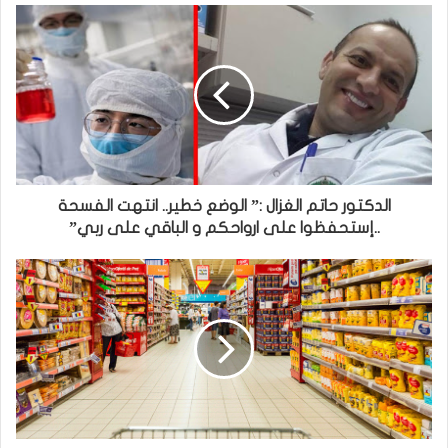
الدكتور حاتم الغزال :” الوضع خطير.. انتهت الفسحة
..إستحفظوا على ارواحكم و الباقي على ربي”