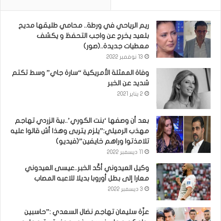
ريم الرياحي في ورطة.. محامي طليقها مديح
بلعيد يخرج عن واجب التحفظ و يكشف
معطيات جديدة..(صور)
13 نوفمبر 2022
وفاة الممثلة الأمريكية “سارة جاي” وسط تكتم
شديد عن الخبر
2 يناير 2021
بعد أن وصفها ‘بنت الكوري’..بية الزردي تهاجم
مهذب الرميلي:”يلزم يتربى وهذا أش قالوا عليه
تلامذتوا وراهم خايفين”(فيديو)
11 ديسمبر 2022
وكيل العيدوني أكّد الخبر..عيسى العيدوني
معارا إلى بطل أوروبا بديلا للاعبه المصاب
3 ديسمبر 2022
عزّة سليمان تهاجم نضال السعدي :”حاسبين