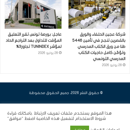
شركة عجين الحلفاء والورق
عاجل: بورصة تونس تقرر التعليق
بالقصرين تنجح في تأمين 5446
المؤقت للتداول بعد التراجع الحاد
طنا من ورق الكتاب المدرسي
لمؤشر TUNINDEX تجاوز3%
وتؤمّن كامل حاجيات الكتاب
28 يوليو 2026
المدرسي التونسي
28 يوليو 2026
© حقوق النشر 2026، جميع الحقوق محفوظة
فيسبوك
يوتيوب
انستقرام
هذا الموقع يستخدم ملفات تعريف الارتباط .بامكانك قراءة
شروط الاستخدام
لتفعيل هذه الخاصية اضغط "موافق"