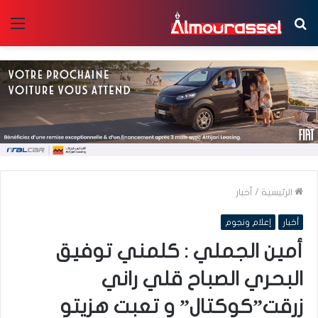
بحث
الق
عن
الرئيسية
/
أخبار
أخبار
إعلام ونجوم
أمين الجملي : كلمني توفيق
البحري الصباح قلي راني
زرقت”كوكتال” و تعبت هزيتو