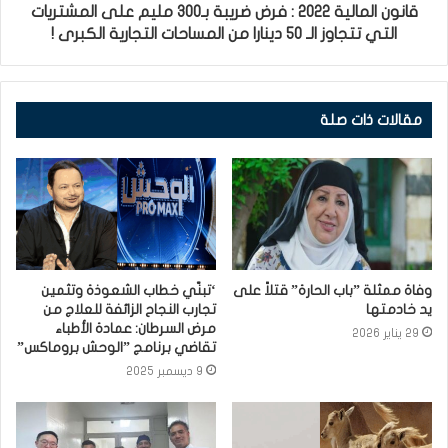
قانون المالية 2022 : فرض ضريبة بـ300 مليم على المشتريات
التي تتجاوز الـ 50 دينارا من المساحات التجارية الكبرى !
مقالات ذات صلة
وفاة ممثلة ”باب الحارة” قتلاً على
‘تبنّي خطاب الشعوذة وتثمين
يد خادمتها⁩
تجارب النجاح الزائفة للعلاج من
مرض السرطان: عمادة الأطباء
29 يناير 2026
تقاضي برنامج ”الوحش بروماكس”
9 ديسمبر 2025