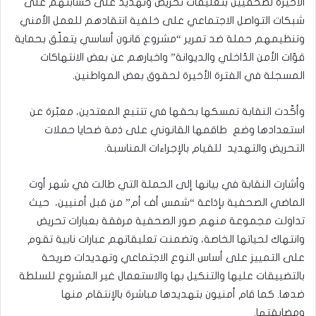
الأخيرة لصحفيين بتعليقات تحريض وتهديد على حسابتهم على
شبكات التواصل الاجتماعي على خلفية انتقادهم للعمل الأمني
وتنظيمهم حملة ضد تمرير “مشروع قانون أساسي يتعلّق بحماية
قوّات الأمن الدّاخلي والديوانة” واخبارهم عن بعض الانتهاكات
المسجلة في الفترة الأخيرة لحقوق بعض المواطنين.
وأكّدت النقابة تمسكها بحقها في تتتبع المعتدين، معبّرة عن
استعدادها وضع طاقمها القانوني على ذمة ضحايا حملات
التحريض والتهديد للقيام بالإجراءات المناسبة.
وأشارت النقابة في بيانها إلى الحملة التي طالت في شهر أوت
الماضي الصحفية بإذاعة “شمس أف أم” من قبل أمنيين، حيث
تداولت مجموعة منهم صور الصحفية مرفقة بعبارات تحريض
وانتهاك لحياتها الخاصة، وتضمنت تعليقاتهم عبارات نابية تقوم
على التمييز على أساس النوع الاجتماعي وتهديدات صريحة
بالتضييقات عليها والتنكيل بها والاستعمال غير المشروع للسلطة
ضدها. كما قام أمنيون بتهديدها مباشرة بالإنتقام منها
ومضايقتها.