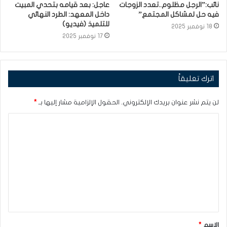
نائب:”الرجل مظلوم..تعدد الزوجات
عاجل: بعد قيامه بتحدي المبيت
فيه حل لمشاكل المجتمع”
داخل المعهد: الطرد النهائي
للتلميذ (فيديو)
18 نوفمبر 2025
17 نوفمبر 2025
اترك تعليقاً
لن يتم نشر عنوان بريدك الإلكتروني.
الحقول الإلزامية مشار إليها بـ
*
ا
ل
ت
ع
ل
ي
ق
الاسم
*
*