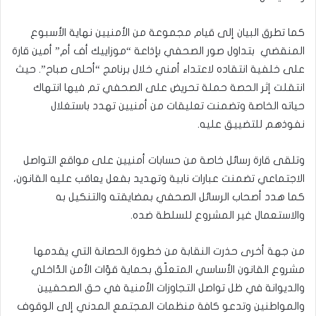
كما تطرق البيان إلى قيام مجموعة من الأمنيين نهاية الأسبوع
المنقضي بتداول صور الصحفي بإذاعة “موزاييك أف أم” أمين قارة
على خلفية انتقاده لاعتداء أمني خلال برنامج “أحلى صباح”. حيث
انتقلت إثر الحصة حملة تحريض على الصحفي تم فيها انتهاك
حياته الخاصة وتضمنت تعليقات من أمنيين تهدد باستغلال
نفوذهم للتضييق عليه.
وتلقى قارة رسائل خاصة من حسابات أمنيين على مواقع التواصل
الاجتماعي تضمنت عبارات نابية وتهديد بفعل يعاقب عليه القانون،
كما هدد أصحاب الرسائل الصحفي بمضايقته والتنكيل به
والاستعمال غير المشروع للسلطة ضده.
من جهة أخرى حذرت النقابة من خطورة الحصانة التي يقدمها
مشروع القانون الأساسي المتعلّق بحماية قوّات الأمن الدّاخلي
والديوانة في ظل تواصل التجاوزات الأمنية في حق الصحفيين
والمواطنين وتدعو كافة منظمات المجتمع المدني إلى الوقوف