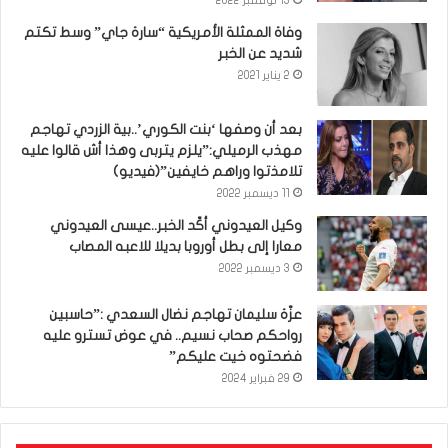
13 نوفمبر 2022
وفاة الممثلة الأمريكية “سارة جاي” وسط تكتم
شديد عن الخبر
2 يناير 2021
بعد أن وصفها ‘بنت الكوري’..بية الزردي تهاجم
مهذب الرميلي:”يلزم يتربى وهذا أش قالوا عليه
تلامذتوا وراهم خايفين”(فيديو)
11 ديسمبر 2022
وكيل العيدوني أكّد الخبر..عيسى العيدوني
معارا إلى بطل أوروبا بديلا للاعبه المصاب
3 ديسمبر 2022
عزّة سليمان تهاجم نضال السعدي :”حاسبين
رواحكم صحاب نسيم.. في عوض تسترو عليه
فضحتوه خيت عليكم”
29 فبراير 2024