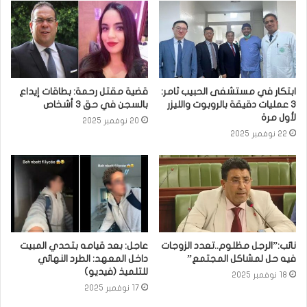
ابتكار في مستشفى الحبيب ثامر:
قضية مقتل رحمة: بطاقات إيداع
3 عمليات دقيقة بالروبوت والليزر
بالسجن في حق 3 أشخاص
لأول مرة
20 نوفمبر 2025
22 نوفمبر 2025
نائب:”الرجل مظلوم..تعدد الزوجات
عاجل: بعد قيامه بتحدي المبيت
فيه حل لمشاكل المجتمع”
داخل المعهد: الطرد النهائي
للتلميذ (فيديو)
18 نوفمبر 2025
17 نوفمبر 2025