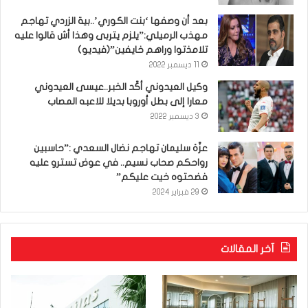
بعد أن وصفها ‘بنت الكوري’..بية الزردي تهاجم
مهذب الرميلي:”يلزم يتربى وهذا أش قالوا عليه
تلامذتوا وراهم خايفين”(فيديو)
11 ديسمبر 2022
وكيل العيدوني أكّد الخبر..عيسى العيدوني
معارا إلى بطل أوروبا بديلا للاعبه المصاب
3 ديسمبر 2022
عزّة سليمان تهاجم نضال السعدي :”حاسبين
رواحكم صحاب نسيم.. في عوض تسترو عليه
فضحتوه خيت عليكم”
29 فبراير 2024
آخر المقالات