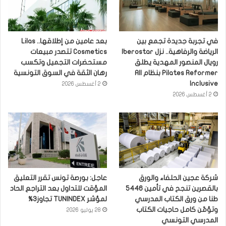
في تجربة جديدة تجمع بين
بعد عامين من إطلاقها.. Lilas
الرياضة والرفاهية.. نزل Iberostar
Cosmetics تتصدر مبيعات
رويال المنصور المهدية يطلق
مستحضرات التجميل وتكسب
Pilates Reformer بنظام All
رهان الثقة في السوق التونسية
Inclusive
2 أغسطس 2026
2 أغسطس 2026
شركة عجين الحلفاء والورق
عاجل: بورصة تونس تقرر التعليق
بالقصرين تنجح في تأمين 5446
المؤقت للتداول بعد التراجع الحاد
طنا من ورق الكتاب المدرسي
لمؤشر TUNINDEX تجاوز3%
وتؤمّن كامل حاجيات الكتاب
28 يوليو 2026
المدرسي التونسي