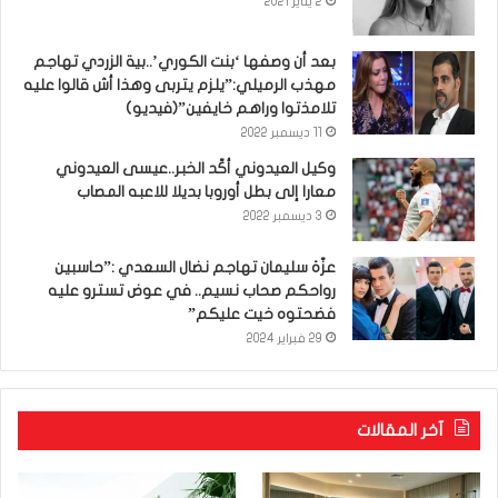
2 يناير 2021
بعد أن وصفها ‘بنت الكوري’..بية الزردي تهاجم
مهذب الرميلي:”يلزم يتربى وهذا أش قالوا عليه
تلامذتوا وراهم خايفين”(فيديو)
11 ديسمبر 2022
وكيل العيدوني أكّد الخبر..عيسى العيدوني
معارا إلى بطل أوروبا بديلا للاعبه المصاب
3 ديسمبر 2022
عزّة سليمان تهاجم نضال السعدي :”حاسبين
رواحكم صحاب نسيم.. في عوض تسترو عليه
فضحتوه خيت عليكم”
29 فبراير 2024
آخر المقالات