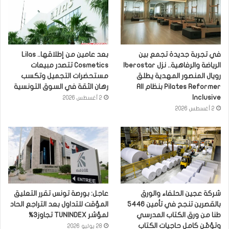
في تجربة جديدة تجمع بين
بعد عامين من إطلاقها.. Lilas
الرياضة والرفاهية.. نزل Iberostar
Cosmetics تتصدر مبيعات
رويال المنصور المهدية يطلق
مستحضرات التجميل وتكسب
Pilates Reformer بنظام All
رهان الثقة في السوق التونسية
Inclusive
2 أغسطس 2026
2 أغسطس 2026
شركة عجين الحلفاء والورق
عاجل: بورصة تونس تقرر التعليق
بالقصرين تنجح في تأمين 5446
المؤقت للتداول بعد التراجع الحاد
طنا من ورق الكتاب المدرسي
لمؤشر TUNINDEX تجاوز3%
وتؤمّن كامل حاجيات الكتاب
28 يوليو 2026