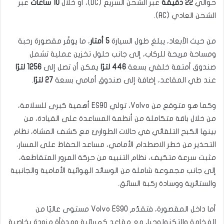
حوالي
22 دقيقة
عبر الشحن السريع (DC)، أو خلال
10 ساعات
عبر
الشحن العادي (AC).
من حيث الأبعاد، يبلغ طول السيارة
5 أمتار
، ما يوفّر مقصورة رحبة
ومساحة مريحة للركاب، إلى جانب حلول تخزين عملية تشمل
صندوق أمتعة خلفي بسعة
446 لترًا
يمكن أن تصل إلى
1256 لترًا
عند طي المقاعد، إضافة إلى صندوق أمامي بسعة
27 لترًا
.
وكما هو متوقع من Volvo، تولي ES90 أهمية كبرى للسلامة،
من خلال باقة متكاملة من أنظمة المساعدة على القيادة، من
بينها الكبح التلقائي في حالات الطوارئ مع كشف المشاة، نظام
التحذير من خطر الاصطدام الأمامي، مساعد الحفاظ على المسار،
مثبت سرعة متكيف، نظام التنبيه من حركة المرور المتقاطعة،
إلى جانب مجموعة شاملة من الوسائد الهوائية الأمامية والجانبية
والستائرية ووسادة ركبة السائق.
أما داخل المقصورة، فتقدّم Volvo ES90 مستوى عاليًا من
الفخامة والتكنولوجيا، مع مقاعد كهربائية ومدفأة مزودة بخاصية