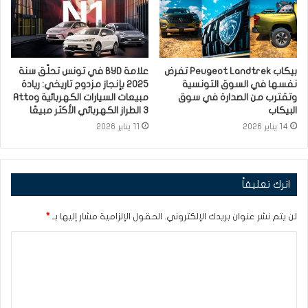
بيكاب Peugeot Landtrek تفرض
علامة BYD في تونس تحلّق سنة
نفسها في السوق التونسية
2025 بإنجاز مزدوج تاريخي: ريادة
وتقترب من الصدارة في سوق
مبيعات السيارات الكهربائية وAtto
البيكاب
3 الطراز الكهربائي الأكثر مبيعًا
14 يناير 2026
11 يناير 2026
اترك تعليقاً
لن يتم نشر عنوان بريدك الإلكتروني.
الحقول الإلزامية مشار إليها بـ
*
ا
ل
ت
ع