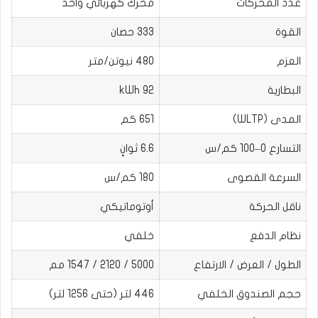
عدد المحركات
محرك كهربائي واحد
القوة
333 حصان
العزم
480 نيوتن/متر
البطارية
92 kWh
المدى (WLTP)
651 كم
التسارع 0–100 كم/س
6.6 ثوانٍ
السرعة القصوى
180 كم/س
ناقل الحركة
أوتوماتيكي
نظام الدفع
خلفي
الطول / العرض / الارتفاع
5000 / 2120 / 1547 مم
حجم الصندوق الخلفي
446 لتر (حتى 1256 لتر)