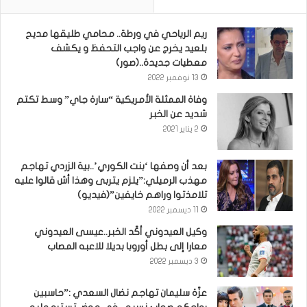
ريم الرياحي في ورطة.. محامي طليقها مديح
بلعيد يخرج عن واجب التحفظ و يكشف
معطيات جديدة..(صور)
13 نوفمبر 2022
وفاة الممثلة الأمريكية “سارة جاي” وسط تكتم
شديد عن الخبر
2 يناير 2021
بعد أن وصفها ‘بنت الكوري’..بية الزردي تهاجم
مهذب الرميلي:”يلزم يتربى وهذا أش قالوا عليه
تلامذتوا وراهم خايفين”(فيديو)
11 ديسمبر 2022
وكيل العيدوني أكّد الخبر..عيسى العيدوني
معارا إلى بطل أوروبا بديلا للاعبه المصاب
3 ديسمبر 2022
عزّة سليمان تهاجم نضال السعدي :”حاسبين