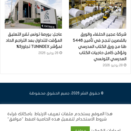
شركة عجين الحلفاء والورق
عاجل: بورصة تونس تقرر التعليق
بالقصرين تنجح في تأمين 5446
المؤقت للتداول بعد التراجع الحاد
طنا من ورق الكتاب المدرسي
لمؤشر TUNINDEX تجاوز3%
وتؤمّن كامل حاجيات الكتاب
28 يوليو 2026
المدرسي التونسي
28 يوليو 2026
© حقوق النشر 2026، جميع الحقوق محفوظة
فيسبوك
يوتيوب
انستقرام
هذا الموقع يستخدم ملفات تعريف الارتباط .بامكانك قراءة
شروط الاستخدام
لتفعيل هذه الخاصية اضغط "موافق"
إعدادات الكوكيز
موافق