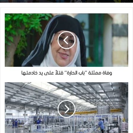
وفاة ممثلة ''باب الحارة'' قتلاً على يد خادمتها⁩