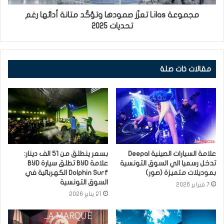
مجموعة Lilas تعزّز صمودها وتؤكّد متانة أدائها رغم
تحديات 2025
مقالات ذات صلة
علامة السيارات الصينية Deepal
بسعر ينطلق من 51 الف دينار:
تدخل رسميا الي السوق التونسية
علامة BYD تطلق سيارة BYD
بموديلات متميزة (صور)
Dolphin Surf الكهربائية في
السوق التونسية
7 فبراير 2026
21 يناير 2026