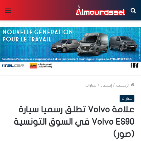
بحث
الق
عن
الرئيسية
/
إقتصاد
/
سيارات
سيارات
علامة Volvo تطلق رسميا سيارة
Volvo ES90 في السوق التونسية
(صور)