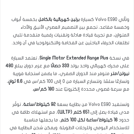
وتأتي Volvo ES90 كسيارة
برلين كهربائية بالكامل
بخمسة أبواب
وخمسة مقاعد، تجمع بين التصميم العصري الأنيق والأداء
المتوازن، مع تجربة قيادة هادئة وتقنيات رقمية متقدمة تلبي
تطلعات الحرفاء الباحثين عن الفخامة والتكنولوجيا في آن واحد.
في نسخة
Single Motor Extended Range Plus
، تعتمد السيارة
على محرك كهربائي واحد يولد
333 حصانًا
مع عزم دوران يبلغ
480
نيوتن/متر
متوفر منذ الدوران الصفري، ما يضمن استجابة فورية
وتسارعًا سلسًا. وتتسارع السيارة من 0 إلى 100 كم/س في
6.6 ثوانٍ
،
مع سرعة قصوى محددة إلكترونيًا عند
180 كم/س
.
وتستفيد Volvo ES90 من بطارية بسعة
92 كيلواط/ساعة
، توفّر
مدى قيادة يصل إلى
651 كلم (WLTP)
، مع استهلاك طاقة في
حدود
16 كيلواط/ساعة لكل 100 كلم
، ما يجعلها مناسبة
للاستخدام اليومي وللرحلات الطويلة. ويمكن شحن البطارية في