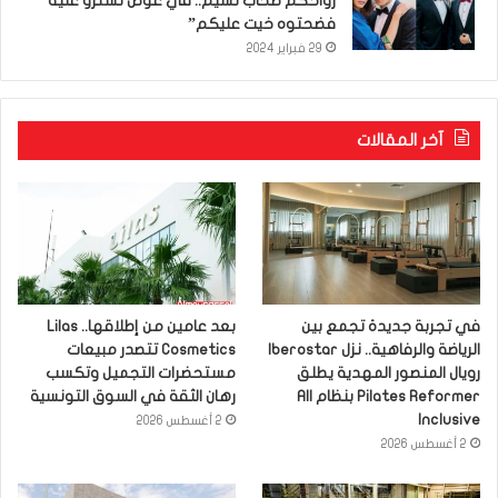
رواحكم صحاب نسيم.. في عوض تسترو عليه
فضحتوه خيت عليكم”
29 فبراير 2024
آخر المقالات
في تجربة جديدة تجمع بين
بعد عامين من إطلاقها.. Lilas
الرياضة والرفاهية.. نزل Iberostar
Cosmetics تتصدر مبيعات
رويال المنصور المهدية يطلق
مستحضرات التجميل وتكسب
Pilates Reformer بنظام All
رهان الثقة في السوق التونسية
Inclusive
2 أغسطس 2026
2 أغسطس 2026