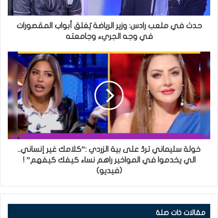
حدث في ملعب رادس: وزير الرياضة يٌغلق أبواب المقصورات
في وجه الجريء وجامعته
خولة سليماني تردّ على بية الزردي :”كلامك غير إنساني..
الي يخدموا في المواخير راهم نساء كيفك كيفهم” !
(فيديو)
مقالات ذات صلة