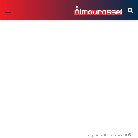
بحث
الق
عن
الرئيسية
/
إعلام ونجوم