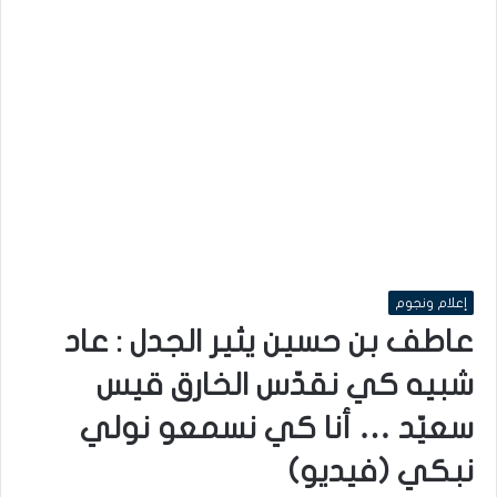
إعلام ونجوم
عاطف بن حسين يثير الجدل : عاد
شبيه كي نقدّس الخارق قيس
سعيّد … أنا كي نسمعو نولي
نبكي (فيديو)