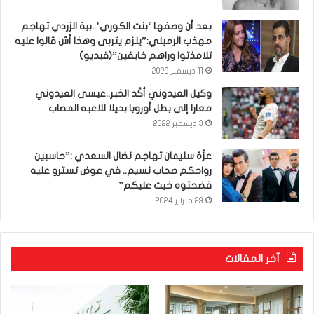
بعد أن وصفها ‘بنت الكوري’..بية الزردي تهاجم
مهذب الرميلي:”يلزم يتربى وهذا أش قالوا عليه
تلامذتوا وراهم خايفين”(فيديو)
11 ديسمبر 2022
وكيل العيدوني أكّد الخبر..عيسى العيدوني
معارا إلى بطل أوروبا بديلا للاعبه المصاب
3 ديسمبر 2022
عزّة سليمان تهاجم نضال السعدي :”حاسبين
رواحكم صحاب نسيم.. في عوض تسترو عليه
فضحتوه خيت عليكم”
29 فبراير 2024
آخر المقالات