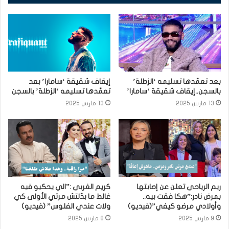
بعد تعمّدها تسليمه ‘الزطلة’
إيقاف شقيقة ‘سامارا’ بعد
بالسجن..إيقاف شقيقة ‘سامارا’
تعمّدها تسليمه ‘الزطلة’ بالسجن
13 مارس 2025
13 مارس 2025
ريم الرياحي تعلن عن إصابتها
كريم الغربي :”الي يحكيو فيه
بمرض نادر:”هكا فقت بيه..
غالط ما بدّلتش مرتي الأولى كي
وأولادي مرضو كيفي”(فيديو)
ولات عندي الفلوس” (فيديو)
9 مارس 2025
8 مارس 2025