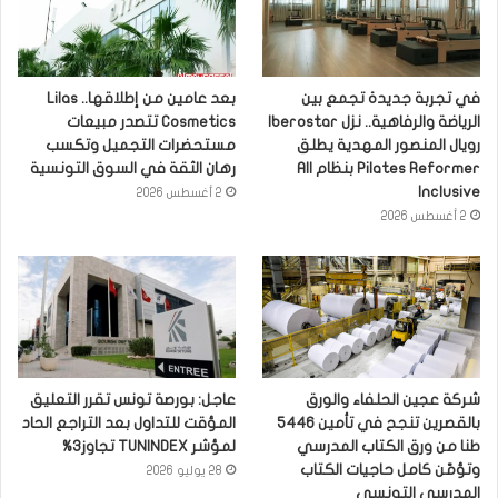
في تجربة جديدة تجمع بين
بعد عامين من إطلاقها.. Lilas
الرياضة والرفاهية.. نزل Iberostar
Cosmetics تتصدر مبيعات
رويال المنصور المهدية يطلق
مستحضرات التجميل وتكسب
Pilates Reformer بنظام All
رهان الثقة في السوق التونسية
Inclusive
2 أغسطس 2026
2 أغسطس 2026
شركة عجين الحلفاء والورق
عاجل: بورصة تونس تقرر التعليق
بالقصرين تنجح في تأمين 5446
المؤقت للتداول بعد التراجع الحاد
طنا من ورق الكتاب المدرسي
لمؤشر TUNINDEX تجاوز3%
وتؤمّن كامل حاجيات الكتاب
28 يوليو 2026
المدرسي التونسي