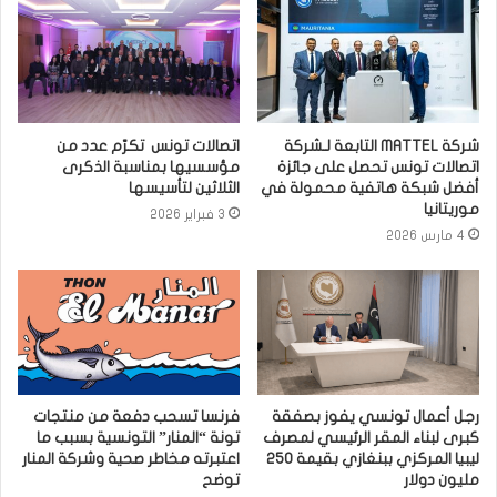
شركة MATTEL التابعة لـشركة
اتصالات تونس تكرّم عدد من
اتصالات تونس تحصل على جائزة
مؤسسيها بمناسبة الذكرى
أفضل شبكة هاتفية محمولة في
الثلاثين لتأسيسها
موريتانيا
3 فبراير 2026
4 مارس 2026
رجل أعمال تونسي يفوز بصفقة
فرنسا تسحب دفعة من منتجات
كبرى لبناء المقر الرئيسي لمصرف
تونة “المنار” التونسية بسبب ما
ليبيا المركزي ببنغازي بقيمة 250
اعتبرته مخاطر صحية وشركة المنار
مليون دولار
توضح