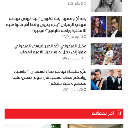
2 يناير 2021
بعد أن وصفها ‘بنت الكوري’..بية الزردي تهاجم
مهذب الرميلي:”يلزم يتربى وهذا أش قالوا عليه
تلامذتوا وراهم خايفين”(فيديو)
11 ديسمبر 2022
وكيل العيدوني أكّد الخبر..عيسى العيدوني
معارا إلى بطل أوروبا بديلا للاعبه المصاب
3 ديسمبر 2022
عزّة سليمان تهاجم نضال السعدي :”حاسبين
رواحكم صحاب نسيم.. في عوض تسترو عليه
فضحتوه خيت عليكم”
29 فبراير 2024
آخر المقالات