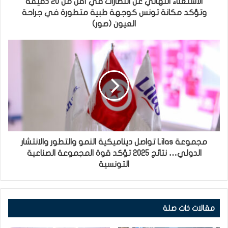
الاستغناء النهائي عن النظارات في أقل من 20 دقيقة
وتؤكد مكانة تونس كوجهة طبية متطورة في جراحة
العيون (صور)
مجموعة Lilas تواصل ديناميكية النمو والتطور والانتشار
الدولي… نتائج 2025 تؤكد قوة المجموعة الصناعية
التونسية
مقالات ذات صلة