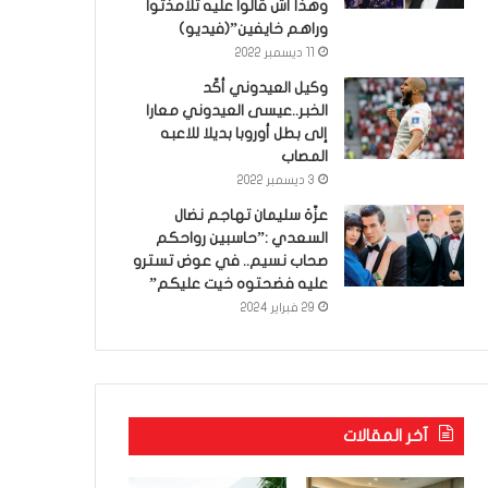
وهذا أش قالوا عليه تلامذتوا
وراهم خايفين”(فيديو)
11 ديسمبر 2022
وكيل العيدوني أكّد
الخبر..عيسى العيدوني معارا
إلى بطل أوروبا بديلا للاعبه
المصاب
3 ديسمبر 2022
عزّة سليمان تهاجم نضال
السعدي :”حاسبين رواحكم
صحاب نسيم.. في عوض تسترو
عليه فضحتوه خيت عليكم”
29 فبراير 2024
آخر المقالات