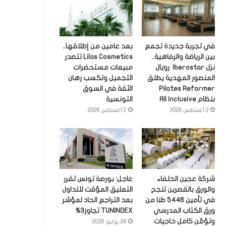
في تجربة جديدة تجمع
بعد عامين من إطلاقها..
بين الرياضة والرفاهية..
Lilas Cosmetics تتصدر
نزل Iberostar رويال
مبيعات مستحضرات
المنصور المهدية يطلق
التجميل وتكسب رهان
Pilates Reformer
الثقة في السوق
بنظام All Inclusive
التونسية
2 أغسطس 2026
2 أغسطس 2026
شركة عجين الحلفاء
عاجل: بورصة تونس تقرر
والورق بالقصرين تنجح
التعليق المؤقت للتداول
في تأمين 5446 طنا من
بعد التراجع الحاد لمؤشر
ورق الكتاب المدرسي
TUNINDEX تجاوز3%
وتؤمّن كامل حاجيات
28 يوليو 2026