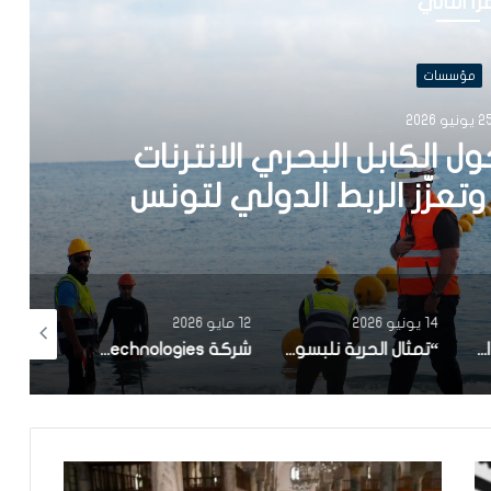
رأ التالي
مؤسسات
202
 الكابل البحري الانترنات
14 يونيو 2026
12 مايو 2026
26 مارس 2026
بعد نمو تجاوز 9%.. اتصالات تونس تستعيد قيادة سوق الاتصالات في تونس برقم معاملات بلغ 362 مليون دينار في ثلاثة أشهر
“تمثال الحرية نلبسوه سفساري”.. بأغنية لبلطي وتقنيات الذكاء الاصطناعي: أوريدو تطلق حملة اتصالية استثنائية لتشجيع المنتخب التونسي في مونديال 2026
شركة KPIT Technologies الهندية المختصة في برمجيات سيارات المستقبل.. تطلق مركزا للهندسة البرمجية بمدينة صفاقس التونسية