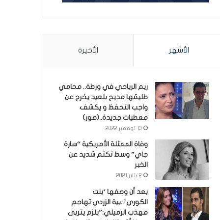
الأشهر
الأخيرة
ريم الرياحي في ورطة.. محامي
طليقها مديح بلعيد يخرج عن
واجب التحفظ و يكشف
معطيات جديدة..(صور)
13 نوفمبر 2022
وفاة الممثلة الأمريكية “سارة
جاي” وسط تكتم شديد عن
الخبر
2 يناير 2021
بعد أن وصفها ‘بنت
الكوري’..بية الزردي تهاجم
مهذب الرميلي:”يلزم يتربى