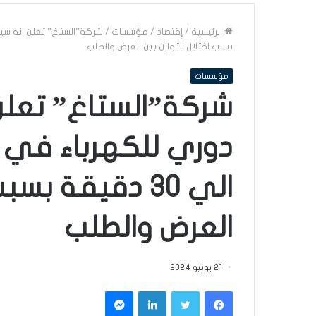
الرئيسية
/
إقتصاد
/
مؤسسات
/
بسبب اختلال التوازن بين العرض والطلب
مؤسسات
شركة”الستاغ” تعل
الي 30 دقيقة بس
العرض والطلب
21 يونيو 2024
فيسبوك
تويتر
لينكدإن
ماسنجر