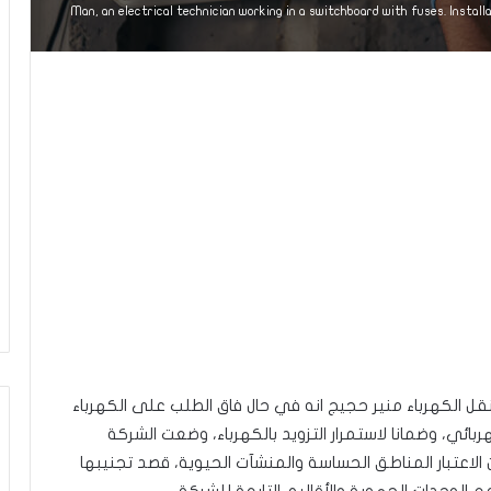
Man, an electrical technician working in a switchboard with fuses. Install
 نقل الكهرباء منير حجيج انه في حال فاق الطلب على الكهرباء
ئي، وضمانا لاستمرار التزويد بالكهرباء، وضعت الشركة
طرح الأحمال (Délestage) يأخذ بعين الاعتبار المناطق الحساسة والمنشآت الحيوية، قصد تجنيبها