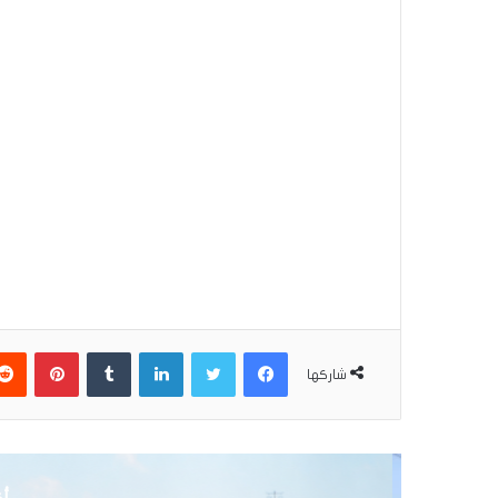
فيسبوك
تويتر
لينكدإن
بينتير
شاركها