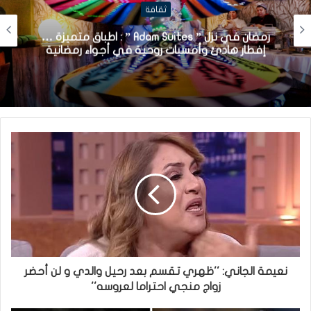
ثقافة
رمضان في نزل ” Adam Suites ” : اطباق متميزة …
إفطار هادئ وأمسيات روحية في أجواء رمضانية
نعيمة الجاني: ''ظهري تقسم بعد رحيل والدي و لن أحضر
زواج منجي احتراما لعروسه''