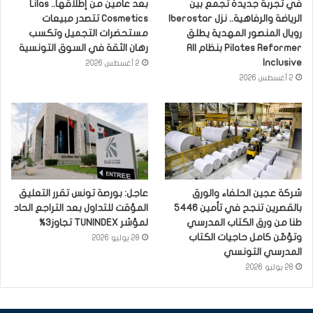
في تجربة جديدة تجمع بين
بعد عامين من إطلاقها.. Lilas
الرياضة والرفاهية.. نزل Iberostar
Cosmetics تتصدر مبيعات
رويال المنصور المهدية يطلق
مستحضرات التجميل وتكسب
Pilates Reformer بنظام All
رهان الثقة في السوق التونسية
Inclusive
2 أغسطس 2026
2 أغسطس 2026
شركة عجين الحلفاء والورق
عاجل: بورصة تونس تقرر التعليق
بالقصرين تنجح في تأمين 5446
المؤقت للتداول بعد التراجع الحاد
طنا من ورق الكتاب المدرسي
لمؤشر TUNINDEX تجاوز3%
وتؤمّن كامل حاجيات الكتاب
28 يوليو 2026
المدرسي التونسي
28 يوليو 2026