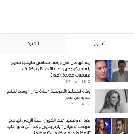
الأشهر
الأخيرة
ريم الرياحي في ورطة.. محامي طليقها مديح
بلعيد يخرج عن واجب التحفظ و يكشف
معطيات جديدة..(صور)
13 نوفمبر 2022
وفاة الممثلة الأمريكية “سارة جاي” وسط تكتم
شديد عن الخبر
2 يناير 2021
بعد أن وصفها ‘بنت الكوري’..بية الزردي تهاجم
مهذب الرميلي:”يلزم يتربى وهذا أش قالوا عليه
تلامذتوا وراهم خايفين”(فيديو)