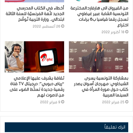
من القيروان الى هارفارد:المخترعة
أخطاء في الكتاب المدرسي
التونسية الشابة عبير غيضاوي
الجديد للّغة الفرنسيّة للسنة الثالثة
تسجل رقما قياسيا ب6 براءات
ابتدائي.. وزارة التربية تُوضّح
اختراع
26 أغسطس 2022
18 أكتوبر 2022
بمشاركة التونسية يسرى
ثقافة يشرف عليها الإعلامي
الشيخاوي: مهرجان أسوان يصدر
“رياض دبوبي”: ديجيتال TV قناة
كتاب حول صورة المرأة في
رقمية جديدة تسلّط الضوء على
السينما العربية
من لاصوت لهم
25 فبراير 2022
9 فبراير 2022
اترك تعليقاً