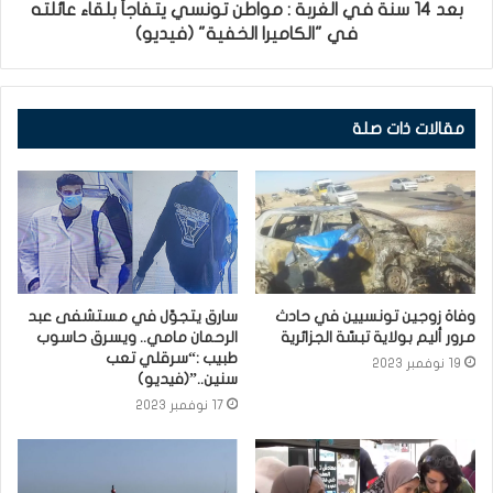
بعد 14 سنة في الغربة : مواطن تونسي يتفاجأ بلقاء عائلته
في "الكاميرا الخفية" (فيديو)
مقالات ذات صلة
وفاة زوجين تونسيين في حادث
سارق يتجوّل في مستشفى عبد
مرور أليم بولاية تبسّة الجزائرية
الرحمان مامي.. ويسرق حاسوب
طبيب :“سرقلي تعب
19 نوفمبر 2023
سنين..”(فيديو)
17 نوفمبر 2023