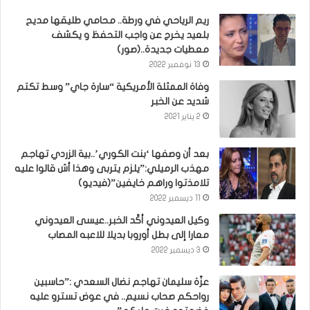
ريم الرياحي في ورطة.. محامي طليقها مديح
بلعيد يخرج عن واجب التحفظ و يكشف
معطيات جديدة..(صور)
13 نوفمبر 2022
وفاة الممثلة الأمريكية “سارة جاي” وسط تكتم
شديد عن الخبر
2 يناير 2021
بعد أن وصفها ‘بنت الكوري’..بية الزردي تهاجم
مهذب الرميلي:”يلزم يتربى وهذا أش قالوا عليه
تلامذتوا وراهم خايفين”(فيديو)
11 ديسمبر 2022
وكيل العيدوني أكّد الخبر..عيسى العيدوني
معارا إلى بطل أوروبا بديلا للاعبه المصاب
3 ديسمبر 2022
عزّة سليمان تهاجم نضال السعدي :”حاسبين
رواحكم صحاب نسيم.. في عوض تسترو عليه