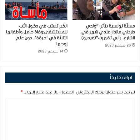
مسنّة تونسية بتأثر :”ولدي
الخبر تسبّب في دخول الأب
طردني مالدار عندي شهر في
للمستشفى:وفاة حامل وأطفالها
الشارع.. راني تقهرت”(فيديو)
الثلاثة في ‘حرقة’.. دون علم
زوجها
26 سبتمبر 2023
14 سبتمبر 2023
اترك تعليقاً
لن يتم نشر عنوان بريدك الإلكتروني.
الحقول الإلزامية مشار إليها بـ
*
ا
ل
ت
ع