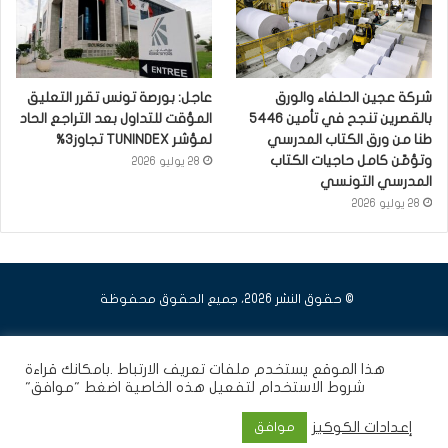
شركة عجين الحلفاء والورق
عاجل: بورصة تونس تقرر التعليق
بالقصرين تنجح في تأمين 5446
المؤقت للتداول بعد التراجع الحاد
طنا من ورق الكتاب المدرسي
لمؤشر TUNINDEX تجاوز3%
وتؤمّن كامل حاجيات الكتاب
28 يوليو 2026
المدرسي التونسي
28 يوليو 2026
© حقوق النشر 2026، جميع الحقوق محفوظة
فيسبوك
يوتيوب
انستقرام
هذا الموقع يستخدم ملفات تعريف الارتباط .بامكانك قراءة
شروط الاستخدام
لتفعيل هذه الخاصية اضغط "موافق"
إعدادات الكوكيز
موافق