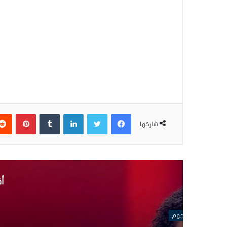
فيسبوك
تويتر
لينكدإن
بينتير
شاركها
أق
إ