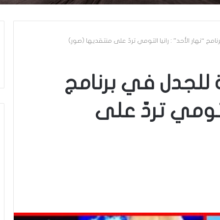
نامج “نهار الأحد” : رانيا التومي تردّ على منتقديها (صور)
ة للجدل في برنامج
التومي تردّ على