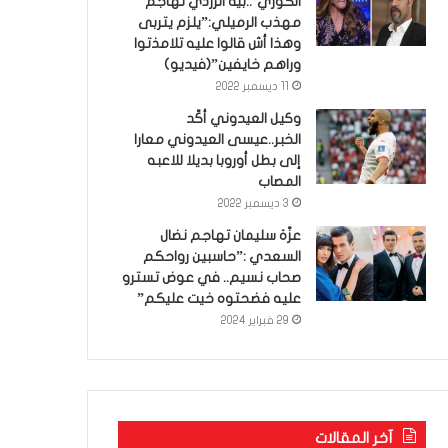
الكوري’..بية الزردي تهاجم
مهذب الرميلي:”يلزم يتربى
وهذا أش قالوا عليه تلامذتوا
وراهم خايفين”(فيديو)
11 ديسمبر 2022
وكيل العيدوني أكّد
الخبر..عيسى العيدوني معارا
إلى بطل أوروبا بديلا للاعبه
المصاب
3 ديسمبر 2022
عزّة سليمان تهاجم نضال
السعدي :”حاسبين رواحكم
صحاب نسيم.. في عوض تسترو
عليه فضحتوه خيت عليكم”
29 فبراير 2024
آخر المقالات