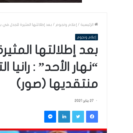
الرئيسية
/
إعلام ونجوم
/
بعد إطلالتها المثيرة للجدل في بر
إعلام ونجوم
بعد إطلالتها المثير
“نهار الأحد” : رانيا 
منتقديها (صور)
27 يناير 2021
فيسبوك
تويتر
لينكدإن
ماسنجر