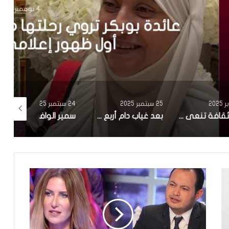
ها من الفن إلى الحجاب في
 منذ 20 سنة
25 سبتمبر 2025
24 سبتمبر 2025
24 سبتمبر 2025
وزارة الثقافة تنعى الممثل علي الفارسي
بعد غياب دام أربع سنوات..سامي الفهري يعلن عن مسلسل جديد بعوان “هاذي آخرتها”
سمير الوافي يعلن عن وفاة شقيقه ماهر:”فاجعة كبيرة.. رحل عنا في عز شبابه”