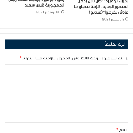
زكرياء بوقيرة :”كان باش يدخل
الجمهورية قيس سعيد
المتحور الجديد.. لازمنا نتخباو ما
عادش نخرجوا”(فيديو)
28 نوفمبر 2021
2 ديسمبر 2021
اترك تعليقاً
لن يتم نشر عنوان بريدك الإلكتروني.
الحقول الإلزامية مشار إليها بـ
*
ا
ل
ت
ع
ل
ي
ق
الاسم
*
*