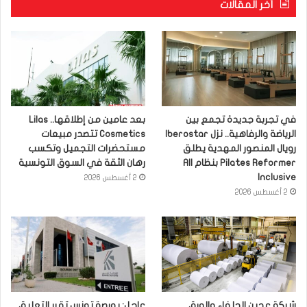
آخر المقالات
في تجربة جديدة تجمع بين
بعد عامين من إطلاقها.. Lilas
الرياضة والرفاهية.. نزل Iberostar
Cosmetics تتصدر مبيعات
رويال المنصور المهدية يطلق
مستحضرات التجميل وتكسب
Pilates Reformer بنظام All
رهان الثقة في السوق التونسية
Inclusive
2 أغسطس 2026
2 أغسطس 2026
شركة عجين الحلفاء والورق
عاجل: بورصة تونس تقرر التعليق