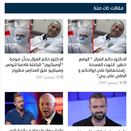
مقالات ذات صلة
الدكتور حاتم الغزال :” الوضع
الدكتور حاتم الغزال يحذّر: موجة
خطير.. انتهت الفسحة
“أوميكرون” مُباغتة قادمة لتونس
..إستحفظوا على ارواحكم و
وسيناريو غلق المدارس مطروح
الباقي على ربي”
15 ديسمبر 2021
18 ديسمبر 2021
زكرياء بوقيرة يهاجم بشدة رئيس