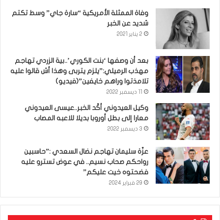
وفاة الممثلة الأمريكية “سارة جاي” وسط تكتم
شديد عن الخبر
2 يناير 2021
بعد أن وصفها ‘بنت الكوري’..بية الزردي تهاجم
مهذب الرميلي:”يلزم يتربى وهذا أش قالوا عليه
تلامذتوا وراهم خايفين”(فيديو)
11 ديسمبر 2022
وكيل العيدوني أكّد الخبر..عيسى العيدوني
معارا إلى بطل أوروبا بديلا للاعبه المصاب
3 ديسمبر 2022
عزّة سليمان تهاجم نضال السعدي :”حاسبين
رواحكم صحاب نسيم.. في عوض تسترو عليه
فضحتوه خيت عليكم”
29 فبراير 2024